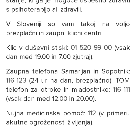
stanje, ki ga je mogoče uspešno zdraviti
s psihoterapijo ali zdravili.
V Sloveniji so vam takoj na voljo
brezplačni in zaupni klicni centri:
Klic v duševni stiski:
01 520 99 00
(vsak
dan med 19.00 in 7.00 zjutraj).
Zaupna telefona Samarijan in Sopotnik:
116 123
(24 ur na dan, brezplačno). TOM
telefon za otroke in mladostnike:
116 111
(vsak dan med 12.00 in 20.00).
Nujna medicinska pomoč:
112
(v primeru
akutne ogroženosti življenja).