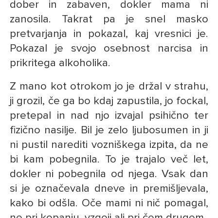
dober in zabaven, dokler mama ni
zanosila. Takrat pa je snel masko
pretvarjanja in pokazal, kaj vresnici je.
Pokazal je svojo osebnost narcisa in
prikritega alkoholika.
Z mano kot otrokom jo je držal v strahu,
ji grozil, če ga bo kdaj zapustila, jo fockal,
pretepal in nad njo izvajal psihično ter
fizično nasilje. Bil je zelo ljubosumen in ji
ni pustil narediti vozniškega izpita, da ne
bi kam pobegnila. To je trajalo več let,
dokler ni pobegnila od njega. Vsak dan
si je označevala dneve in premišljevala,
kako bi odšla. Oče mami ni nič pomagal,
ne pri kopanju, vzgoji ali pri čem drugem.