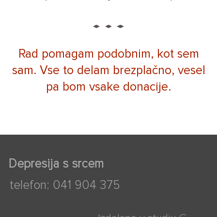
Rad pomagam podobnim, kot sem
sam. Vse to delam brezplačno, vesel
pa bom vsake donacije.
Depresija s srcem
telefon: 041 904 375