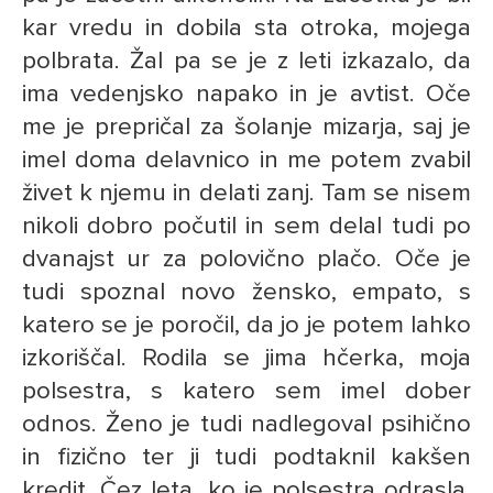
kar vredu in dobila sta otroka, mojega
polbrata. Žal pa se je z leti izkazalo, da
ima vedenjsko napako in je avtist. Oče
me je prepričal za šolanje mizarja, saj je
imel doma delavnico in me potem zvabil
živet k njemu in delati zanj. Tam se nisem
nikoli dobro počutil in sem delal tudi po
dvanajst ur za polovično plačo. Oče je
tudi spoznal novo žensko, empato, s
katero se je poročil, da jo je potem lahko
izkoriščal. Rodila se jima hčerka, moja
polsestra, s katero sem imel dober
odnos. Ženo je tudi nadlegoval psihično
in fizično ter ji tudi podtaknil kakšen
kredit. Čez leta, ko je polsestra odrasla,