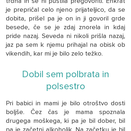
trdna in se ni pustila pregovoriti. Enkrat
je prepričal celo njeno prijateljico, da se
dobita, prišel pa je on in ji govoril grde
besede, če se je zdaj znorela in kdaj
pride nazaj. Seveda ni nikoli prišla nazaj,
jaz pa sem k njemu prihajal na obisk ob
vikendih, kar mi je bilo zelo težko.
Dobil sem polbrata in
polsestro
Pri babici in mami je bilo otroštvo dosti
boljše. Čez čas je mama spoznala
drugega moškega, ki pa je bil dober, bil
pa je začetni alkoholik. Na začetku je bil