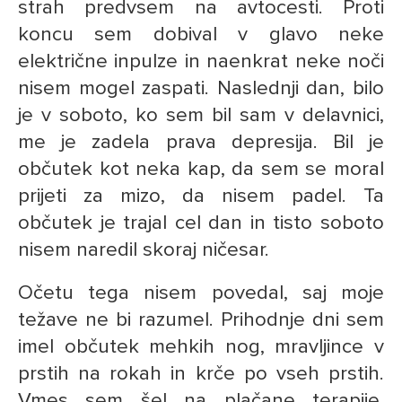
strah predvsem na avtocesti. Proti
koncu sem dobival v glavo neke
električne inpulze in naenkrat neke noči
nisem mogel zaspati. Naslednji dan, bilo
je v soboto, ko sem bil sam v delavnici,
me je zadela prava depresija. Bil je
občutek kot neka kap, da sem se moral
prijeti za mizo, da nisem padel. Ta
občutek je trajal cel dan in tisto soboto
nisem naredil skoraj ničesar.
Očetu tega nisem povedal, saj moje
težave ne bi razumel. Prihodnje dni sem
imel občutek mehkih nog, mravljince v
prstih na rokah in krče po vseh prstih.
Vmes sem šel na plačane terapije,